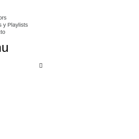
ors
s y Playlists
to